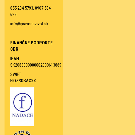
055 234 5793, 0907 534
623
info@pravonazivot.sk
FINANČNE PODPORTE
CBR
IBAN
SK2083300000002000613869
SWIFT
FIOZSKBAXXX