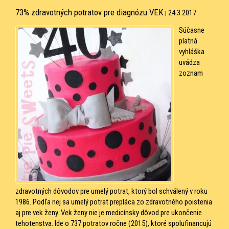
73% zdravotných potratov pre diagnózu VEK
24.3.2017
|
Súčasne
platná
vyhláška
uvádza
zoznam
zdravotných dôvodov pre umelý potrat, ktorý bol schválený v roku
1986. Podľa nej sa umelý potrat prepláca zo zdravotného poistenia
aj pre vek ženy. Vek ženy nie je medicínsky dôvod pre ukončenie
tehotenstva. Ide o 737 potratov ročne (2015), ktoré spolufinancujú