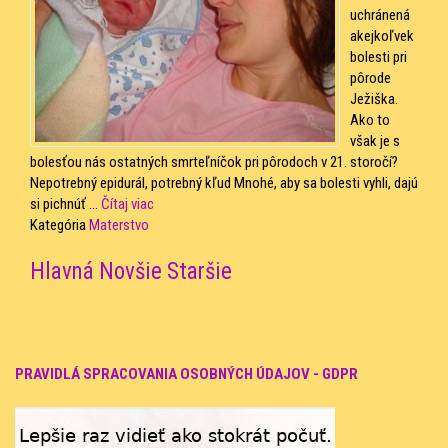
uchránená
akejkoľvek
bolesti pri
pôrode
Ježiška.
Ako to
však je s
bolesťou nás ostatných smrteľníčok pri pôrodoch v 21. storočí?
Nepotrebný epidurál, potrebný kľud Mnohé, aby sa bolesti vyhli, dajú
si pichnúť ...
Čítaj viac
Kategória
Materstvo
Hlavná
Novšie
Staršie
PRAVIDLÁ SPRACOVANIA OSOBNÝCH ÚDAJOV - GDPR