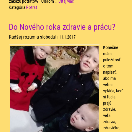
zákazu potratov? Cieľom ...
Čítaj viac
Kategória
Potrat
Do Nového roka zdravie a prácu?
Radšej rozum a slobodu!
11.1.2017
|
Konečne
mám
príležitosť
o tom
napísať,
ako ma
veľmi
vytáča, keď
si ľudia
prajú
zdravie,
veľa
zdravia,
zdravíčko,