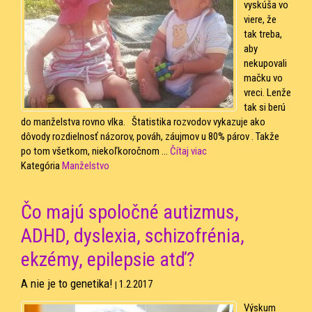
vyskúša vo
viere, že
tak treba,
aby
nekupovali
mačku vo
vreci. Lenže
tak si berú
do manželstva rovno vlka. Štatistika rozvodov vykazuje ako
dôvody rozdielnosť názorov, pováh, záujmov u 80% párov . Takže
po tom všetkom, niekoľkoročnom ...
Čítaj viac
Kategória
Manželstvo
Čo majú spoločné autizmus,
ADHD, dyslexia, schizofrénia,
ekzémy, epilepsie atď?
A nie je to genetika!
1.2.2017
|
Výskum