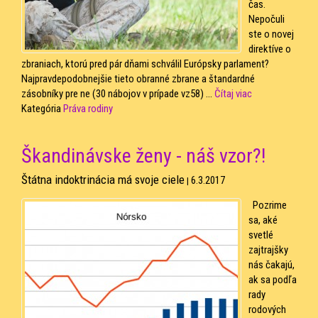
čas.
Nepočuli
ste o novej
direktíve o
zbraniach, ktorú pred pár dňami schválil Európsky parlament?
Najpravdepodobnejšie tieto obranné zbrane a štandardné
zásobníky pre ne (30 nábojov v prípade vz58) ...
Čítaj viac
Kategória
Práva rodiny
Škandinávske ženy - náš vzor?!
Štátna indoktrinácia má svoje ciele
6.3.2017
|
Pozrime
sa, aké
svetlé
zajtrajšky
nás čakajú,
ak sa podľa
rady
rodových