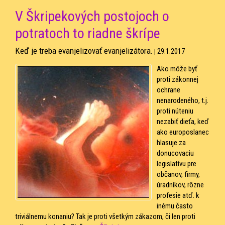
V Škripekových postojoch o
potratoch to riadne škrípe
Keď je treba evanjelizovať evanjelizátora.
29.1.2017
|
Ako môže byť
proti zákonnej
ochrane
nenarodeného, t.j.
proti núteniu
nezabiť dieťa, keď
ako europoslanec
hlasuje za
donucovaciu
legislatívu pre
občanov, firmy,
úradníkov, rôzne
profesie atď. k
inému často
triviálnemu konaniu? Tak je proti všetkým zákazom, či len proti