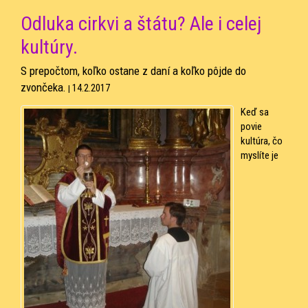
Odluka cirkvi a štátu? Ale i celej
kultúry.
S prepočtom, koľko ostane z daní a koľko pôjde do
zvončeka.
14.2.2017
|
Keď sa
povie
kultúra, čo
myslíte je