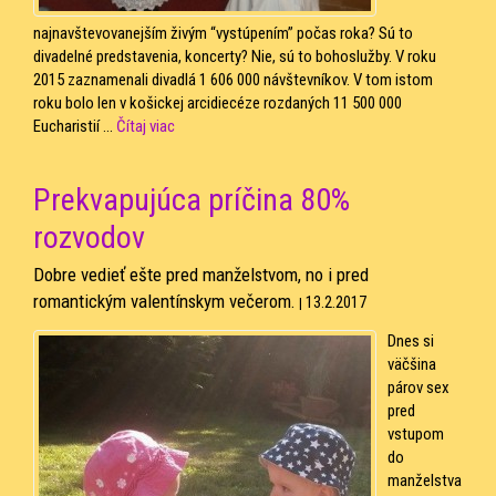
najnavštevovanejším živým “vystúpením” počas roka? Sú to
divadelné predstavenia, koncerty? Nie, sú to bohoslužby. V roku
2015 zaznamenali divadlá 1 606 000 návštevníkov. V tom istom
roku bolo len v košickej arcidiecéze rozdaných 11 500 000
Eucharistií ...
Čítaj viac
Prekvapujúca príčina 80%
rozvodov
Dobre vedieť ešte pred manželstvom, no i pred
romantickým valentínskym večerom.
13.2.2017
|
Dnes si
väčšina
párov sex
pred
vstupom
do
manželstva