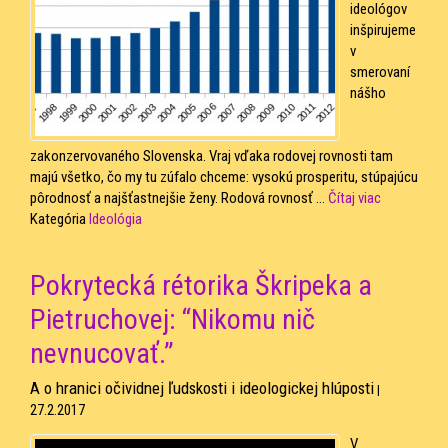
ideológov
inšpirujeme
v
smerovaní
nášho
zakonzervovaného Slovenska. Vraj vďaka rodovej rovnosti tam
majú všetko, čo my tu zúfalo chceme: vysokú prosperitu, stúpajúcu
pôrodnosť a najšťastnejšie ženy. Rodová rovnosť ...
Čítaj viac
Kategória
Ideológia
Pokrytecká rétorika Škripeka a
Pietruchovej: “Nikomu nič
nevnucovať.”
A o hranici očividnej ľudskosti i ideologickej hlúposti
|
27.2.2017
V