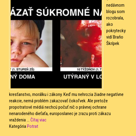
nedávnom
blogu som
rozobrala,
ako
pokrytecky
vidí Braňo
Škrípek
kresťanstvo, morálku i zákony. Keď mu nehrozia žiadne negatívne
reakcie, nemá problém zakazovať čokoľvek. Ale pretože
propotratové médiá nechcú počuť nič o právnej ochrane
nenarodeného dieťaťa, europoslanec je zrazu proti zákazu
vraždenia ...
Čítaj viac
Kategória
Potrat