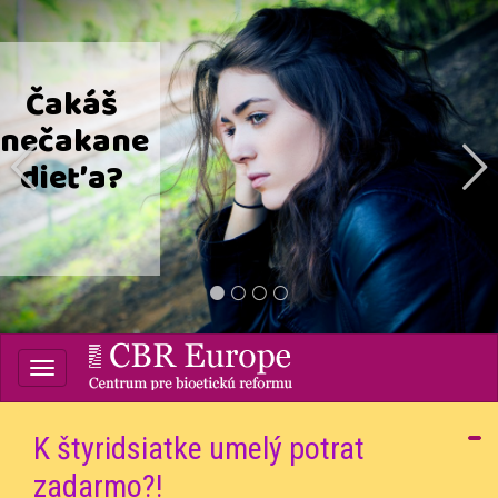
prev
1
2
3
4
Centrum pre bioetickú
reformu
K štyridsiatke umelý potrat
zadarmo?!