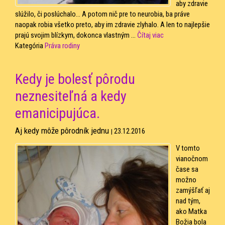
aby zdravie
slúžilo, či poslúchalo… A potom nič pre to neurobia, ba práve
naopak robia všetko preto, aby im zdravie zlyhalo. A len to najlepšie
prajú svojim blízkym, dokonca vlastným ...
Čítaj viac
Kategória
Práva rodiny
Kedy je bolesť pôrodu
neznesiteľná a kedy
emanicipujúca.
Aj kedy môže pôrodník jednu
23.12.2016
|
V tomto
vianočnom
čase sa
možno
zamýšľať aj
nad tým,
ako Matka
Božia bola